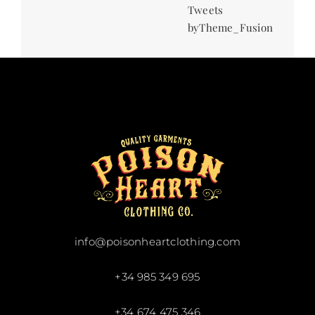
Tweets
byTheme_Fusion
info@poisonheartclothing.com
+34 985 349 695
+34 674 475 346