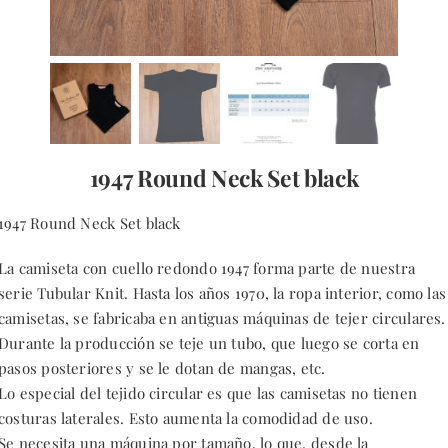
BLOG
CONTACTO
1947 Round Neck Set black
1947 Round Neck Set black
La camiseta con cuello redondo 1947 forma parte de nuestra
serie Tubular Knit. Hasta los años 1970, la ropa interior, como las
camisetas, se fabricaba en antiguas máquinas de tejer circulares.
Durante la producción se teje un tubo, que luego se corta en
pasos posteriores y se le dotan de mangas, etc.
Lo especial del tejido circular es que las camisetas no tienen
costuras laterales. Esto aumenta la comodidad de uso.
Se necesita una máquina por tamaño, lo que, desde la