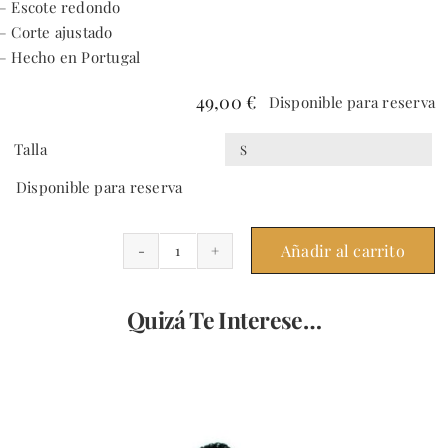
– Escote redondo
– Corte ajustado
– Hecho en Portugal
49,00
€
Disponible para reserva
Talla

Disponible para reserva
Añadir al carrito
1947
Round
Neck
Quizá Te Interese…
Set
black
cantidad