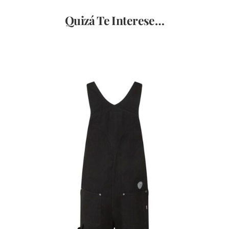
Giada-
Lee
Quizá Te Interese…
azul
cantidad